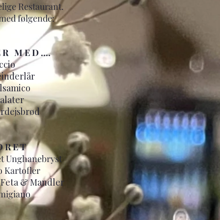
lige Restaurant
.
 med følgende:
 R M E D ....
ccio
inderlår
alsamico
alater
urdejsbrød
D R E T
et Unghanebryst
o Kartofler
. Feta & Mandler
migiano