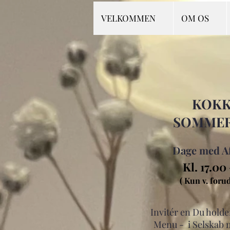
VELKOMMEN
OM OS
KOKK
SOMMER
Dage med Af
Kl. 17.00
( Kun v. forud
Invitér en Du holde
Menu -
i Selskab 