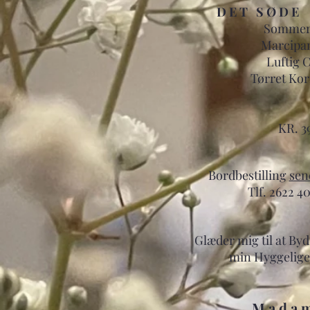
D E T S Ø D E 
Sommer 
Marcipa
Luftig 
Tørret Ko
KR. 3
Bordbestilling
sen
Tlf. 2622 
Glæder mig til at By
min Hyggelige
M
a d a 