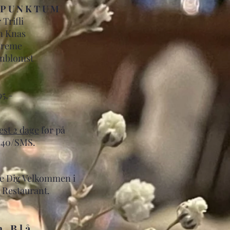
P U N K T U M
Trifli
n Knas
Creme
rnblomst
95,-
est 2 dage
før på
4040/SMS.
de Dig Velkommen i
 Restaurant.
m B l å