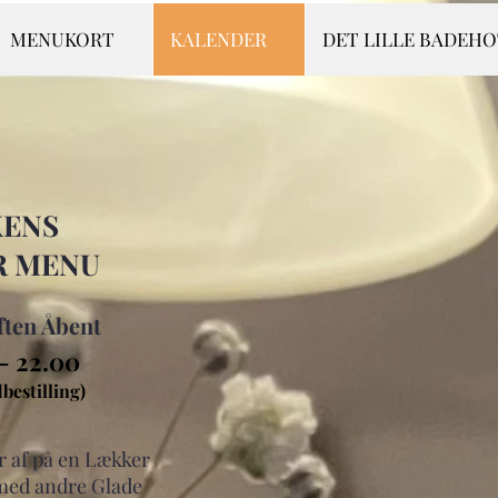
MENUKORT
KALENDER
DET LILLE BADEH
ENS
 MENU
ten Åbent
 - 22.00
bestilling)
r af på en Lækker
med andre Glade