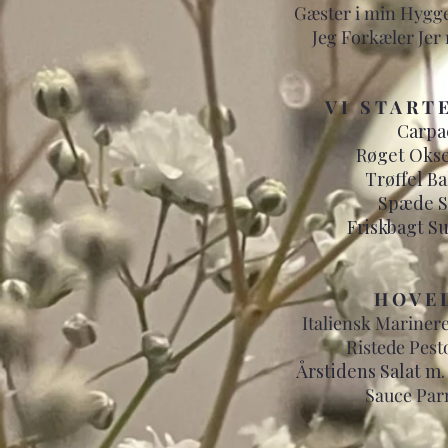
Gæster i min
Hygge
Jeg Forkæler Jer
V I S T A R T E
Carpa
Røget Okse
Trøffel B
Spæde S
Friskbagt S
H O V E 
Italiensk Mariner
Ristede Pest
Årstidens Salat m
Sauce Par