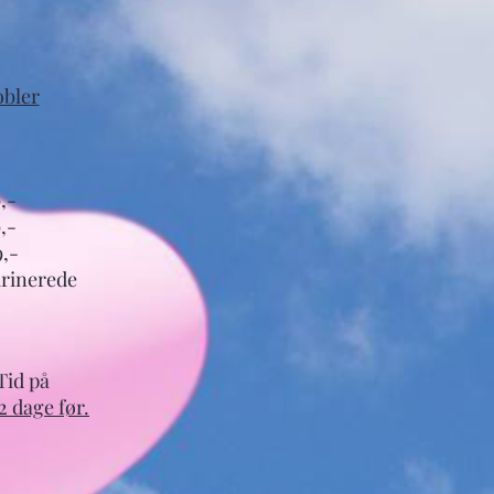
obler
,-
,-
9,-
rinerede
Tid på
2 dage før.