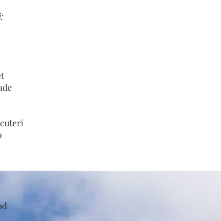
:
et
ade
cuteri
o
ød