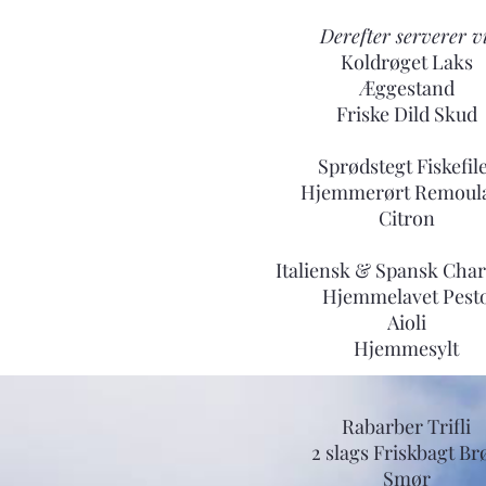
Derefter serverer vi
Koldrøget Laks
Æggestand
Friske Dild Skud
Sprødstegt Fiskefil
Hjemmerørt Remoul
Citron
Italiensk & Spansk Char
Hjemmelavet Pest
Aioli
Hjemmesylt
Rabarber Trifli
2 slags Friskbagt Br
Smør