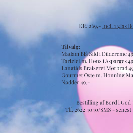
KR. 269,-
Incl. 1 glas B
Tilvalg:
Madam Blå Sild i Dildcreme 49
Tartelet m. Høns i Asparges 49
Langtids Braiseret Mørbrad 4
Gourmet Oste m. Honning Ma
Nødder 49,-
Bestilling af Bord i God 
Tlf. 2622 4040/SMS -
senest 