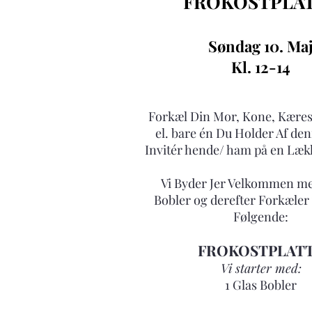
FROKOSTPLA
Søndag 10
. Ma
Kl. 12-14
Forkæl Din Mor, Kone, Kæres
el. bare én Du Holder Af de
Invitér hende/ ham på en Læk
Vi Byder Jer Velkommen me
Bobler og derefter Forkæler 
Følgende:
FROKOSTPLAT
Vi starter med:​
1 Glas Bobler